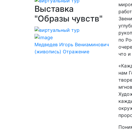
миром
Выставка
работ
"Образы чувств"
Звени
углуб
рукоп
по Ро
Медведев Игорь Вениаминович
очере
(живопись) Отражение
что и
«Кажд
нам Г
творе
мгнов
Худож
кажды
окруж
проро
Поним