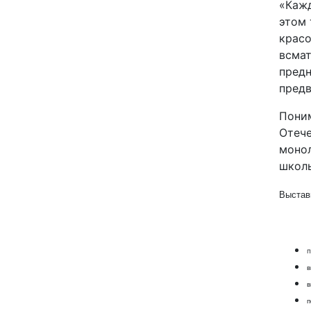
«Кажд
этом 
красо
всмат
предн
пред
Поним
Отече
монол
школы
Выстав
п
в
в
п