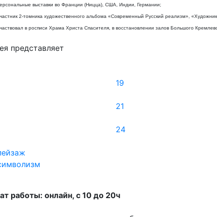
ерсональные выставки во Франции (Ницца), США, Индии, Германии;
частник 2-томника художественного альбома «Современный Русский реализм», «Художник
частвовал в росписи Храма Христа Спасителя, в восстановлении залов Большого Кремлевс
ея представляет
19
21
24
пейзаж
символизм
т работы: онлайн, с 10 до 20ч