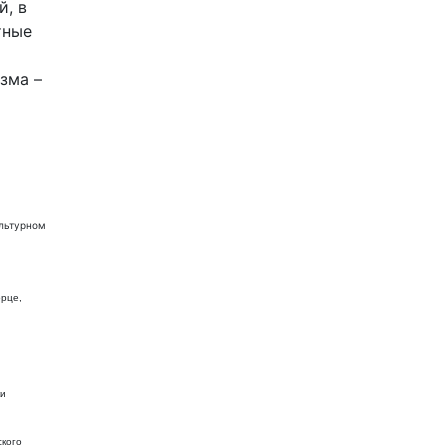
й, в
тные
зма –
ультурном
орце,
ки
ского