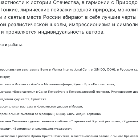
частности к истории Отечества, в гармонии с Природо
 Тонкие, лирические пейзажи родной природы, моноли
 и святые места России вбирают в себя лучшие черты
ой реалистической школы, импрессионизма и символи
 и проявляется индивидуальность автора.
ки и работы:
ерсональные выставки в Вене в Vienna International Centre (UNIDO, ООН), в Русском к
ентре;
ыставки в Италии в г.Альба и Мальяноальфьери, Кунео, Бра «Европастель»;
ыставка «Европастель» в Санкт-Петербурге в Петропавловской крепости, Румянцевском дв
кадемии художеств, Эрмитаже;
ерсональная выставка в Кремлевском дворце в Москве;
ерсональные выставки во Франции (Ницца), США, Индии, Германии;
частник 2-томника художественного альбома «Современный Русский реализм», «Художни
оссии», «Всемирная энциклопедия художеств»;
частвовал в росписи Храма Христа Спасителя, в восстановлении залов Большого Кремлев