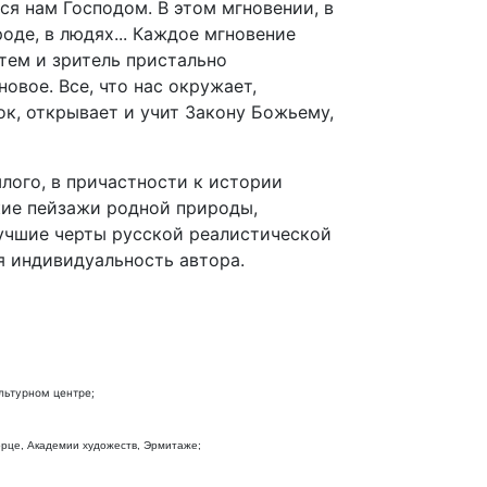
тся нам Господом. В этом мгновении, в
оде, в людях... Каждое мгновение
атем и зритель пристально
овое. Все, что нас окружает,
ок, открывает и учит Закону Божьему,
лого, в причастности к истории
ские пейзажи родной природы,
учшие черты русской реалистической
я индивидуальность автора.
ультурном центре;
орце, Академии художеств, Эрмитаже;