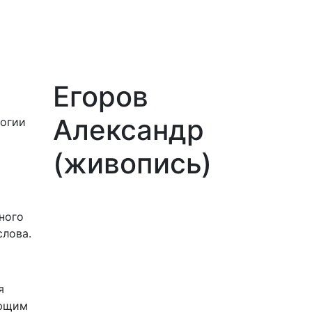
Егоров
Александр
логии
(живопись)
ного
слова.
я
ающим