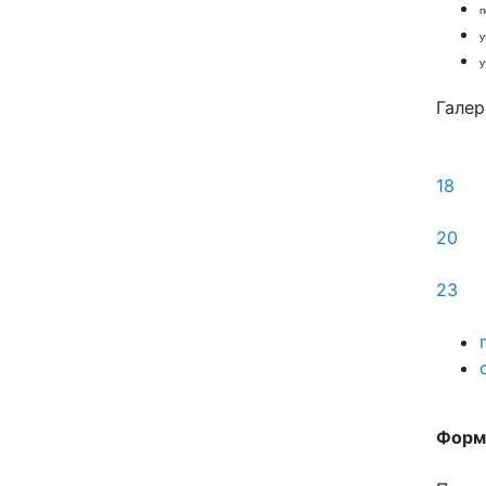
п
у
у
Галер
18
20
23
Форма