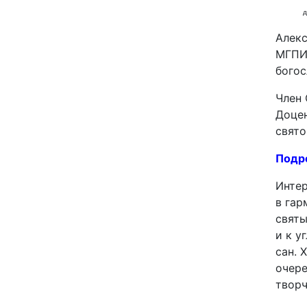
д
Алекс
МГПИ.
богос
Член 
Доцен
свято
Подр
Интер
в гар
святы
и к у
сан. 
очере
творч