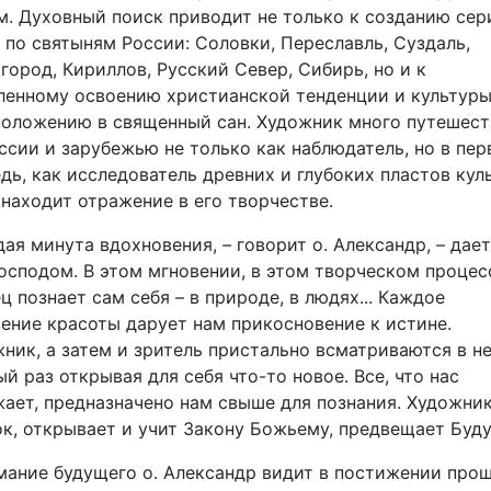
. Духовный поиск приводит не только к созданию сер
 по святыням России: Соловки, Переславль, Суздаль,
город, Кириллов, Русский Север, Сибирь, но и к
ленному освоению христианской тенденции и культуры
оложению в священный сан. Художник много путешест
ссии и зарубежью не только как наблюдатель, но в пе
дь, как исследователь древних и глубоких пластов кул
 находит отражение в его творчестве.
ая минута вдохновения, – говорит о. Александр, – дае
осподом. В этом мгновении, в этом творческом процес
ц познает сам себя – в природе, в людях... Каждое
ение красоты дарует нам прикосновение к истине.
ник, а затем и зритель пристально всматриваются в не
й раз открывая для себя что-то новое. Все, что нас
ает, предназначено нам свыше для познания. Художник
к, открывает и учит Закону Божьему, предвещает Буд
ание будущего о. Александр видит в постижении прош