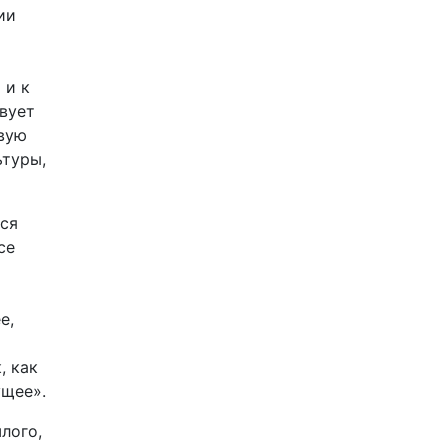
ии
 и к
вует
рвую
ьтуры,
тся
се
е,
, как
ущее».
лого,