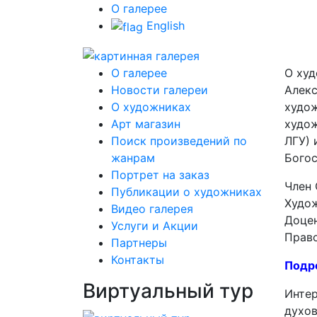
О галерее
English
О галерее
О ху
Новости галереи
Алекс
О художниках
худо
Арт магазин
худож
Поиск произведений по
ЛГУ) 
жанрам
Богос
Портрет на заказ
Член
Публикации о художниках
Худож
Видео галерея
Доцен
Услуги и Акции
Право
Партнеры
Контакты
Подр
Виртуальный тур
Интер
духов