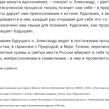
ая минута вдохновения, – говорит о. Александр, – дае
творческом процессе творец познает сам себя – в прир
ты дарует нам прикосновение к истине. Художник, а з
риваются в нее, каждый раз открывая для себя что-то н
азначено нам свыше для познания. Художник, как прор
вещает Будущее».
ание будущего о. Александр видит в постижении прош
ства, в гармонии с Природой, в Вере. Тонкие, лириче
итные храмы и святые места России вбирают в себя л
, импрессионизма и символизма – в чем и проявляетс
ки и работы:
ерсональные выставки в Вене в Vienna International Centre (UNIDO, ООН), в Русском к
ыставки в Италии в г.Альба и Мальяноальфьери, Кунео, Бра «Европастель»;
ыставка «Европастель» в Санкт-Петербурге в Петропавловской крепости, Румянцевском дв
ерсональная выставка в Кремлевском дворце в Москве;