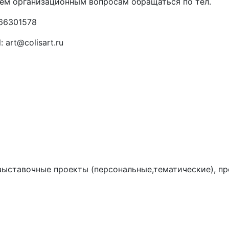
ем организационным вопросам обращаться по тел.
66301578
: art@colisart.ru
выставочные проекты (персональные,тематические), пр