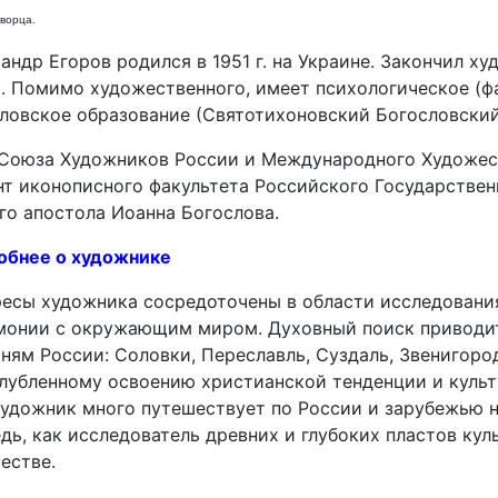
ворца.
андр Егоров родился в 1951 г. на Украине. Закончил х
 Помимо художественного, имеет психологическое (фа
ловское образование (Святотихоновский Богословский
Союза Художников России и Международного Художес
т иконописного факультета Российского Государствен
го апостола Иоанна Богослова.
обнее о художнике
есы художника сосредоточены в области исследования
монии с окружающим миром. Духовный поиск приводит
ням России: Соловки, Переславль, Суздаль, Звенигород
глубленному освоению христианской тенденции и куль
Художник много путешествует по России и зарубежью н
дь, как исследователь древних и глубоких пластов кул
естве.