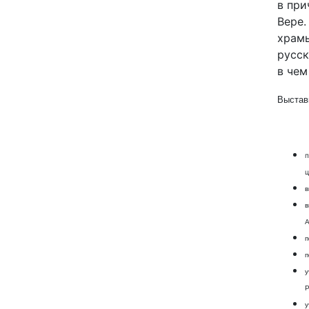
в при
Вере.
храмы
русск
в чем
Выстав
п
ц
в
в
А
п
п
у
Р
у