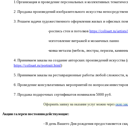
1.Организация и проведение персональных и коллективных тематичес
2 .Продажа произведений изобразительного искусства непосредственно
3. Решаем задачи художественного оформления жилых и офисных по
-роспись стен и потолков
https://colisart.ru/artist
-изготовление витражей и мозаичных панно
-ковка металла (мебель, люстры, перилла, каминн
4. Принимаем заказы на создание авторских произведений искусства (ж
https://colisart.ru/portrait.html
)
5. Принимаем заказы на реставрационные работы любой сложности, 
6. Проведение консультативных мероприятий по вопросам инвестиров
7. Продажа подарочных сертификатов номиналом 5000 руб.
Оформить заявку на оказание услуг можно через
окно зак
Акции галереи постояннодействующие:
- В день Вашего Дня рождения предоставляется скид