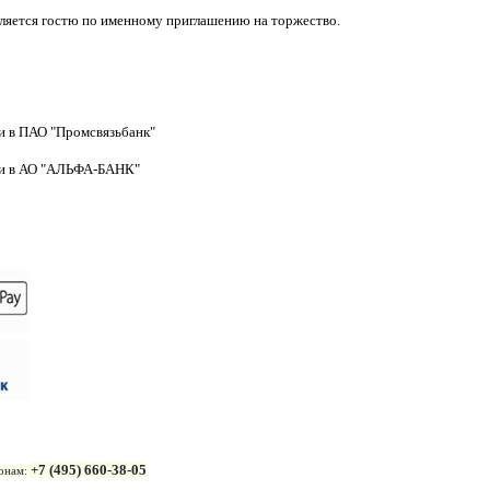
авляется гостю по именному приглашению на торжество.
еи в ПАО "Промсвязьбанк"
реи в АО "АЛЬФА-БАНК"
+7 (495) 660-38-05
фонам: