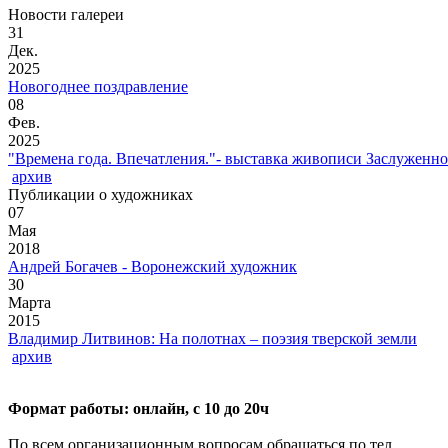
Новости галереи
31
Дек.
2025
Новогоднее поздравление
08
Фев.
2025
"Времена года. Впечатления."- выставка живописи Заслуженн
архив
Публикации о художниках
07
Мая
2018
Андрей Богачев - Воронежский художник
30
Марта
2015
Владимир Литвинов: На полотнах – поэзия тверской земли
архив
Формат работы: онлайн, с 10 до 20ч
По всем организационным вопросам обращаться по тел.