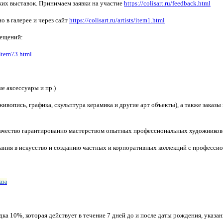
ких выставок. Принимаем заявки на участие
https://colisart.ru/feedback.html
 в галерее и через сайт
https://colisart.ru/artists/item1.html
мещений:
s/item73.html
ые аксессуары и пр.)
ивопись, графика, скульптура керамика и другие арт объекты), а также заказы
качество гарантированно мастерством опытных профессиональных художников-
ания в искусство и созданию частных и корпоративных коллекций с професс
аза
ка 10%, которая действует в течение 7 дней до и после даты рождения, указа