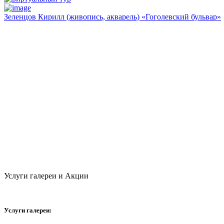
Зеленцов Кирилл (живопись, акварель) «Гоголевский бульвар»
Услуги галереи и Акции
Услуги галереи: