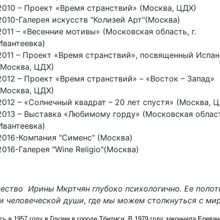
2010 – Проект «Время странствий» (Москва, ЦДХ)
2010-Галерея искусств "Колизей Арт"(Москва)
2011 – «Весенние мотивы» (Московская область, г.
Ивантеевка)
2011 – Проект «Время странствий», посвященный Испа
(Москва, ЦДХ)
2012 – Проект «Время странствий» – «Восток – Запад»
(Москва, ЦДХ)
2012 – «Солнечный квадрат – 20 лет спустя» (Москва, 
2013 – Выставка «Любимому горду» (Московская область
Ивантеевка)
2016-Компания "Сименс" (Москва)
2016-Галерея "Wine Religio"(Москва)
ество Ирины Мкртчян глубоко психологично. Ее полот
и человеческой души, где мы можем столкнуться с ми
ь в 1957 году в Грузии в городе Тбилиси. В 1979 году закончила Ереван