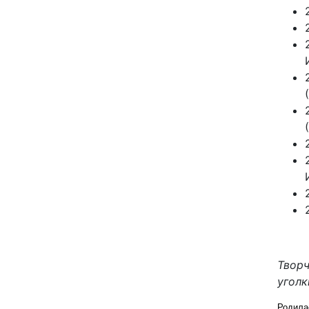
Творч
уголк
Родилас