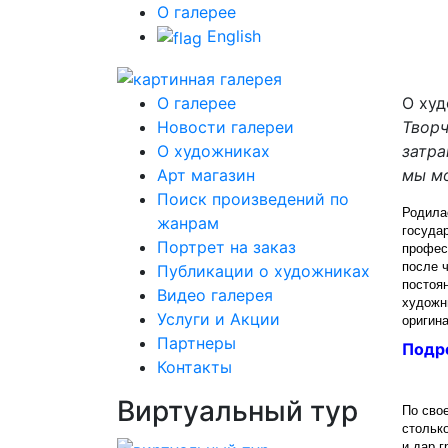
О галерее
English
О галерее
О ху
Новости галереи
Творч
О художниках
затра
Арт магазин
мы мо
Поиск произведений по
Родилас
жанрам
государ
Портрет на заказ
профес
после 
Публикации о художниках
постоя
Видео галерея
художн
Услуги и Акции
оригин
Партнеры
Подр
Контакты
Виртуальный тур
По сво
стольк
и дар г