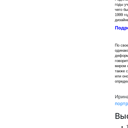
годы у
чего б
1999 г
дизайне
Подр
По сво
одинако
деформ
говори
миром 
также 
или он
опреде
Ирин
портр
Выс