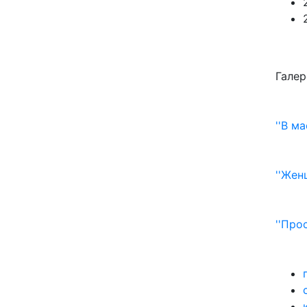
Галер
''В м
''Жен
''Про