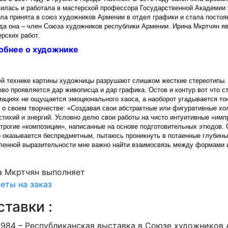
чилась и работала в мастерской профессора Государственной Академии
ыла принята в союз художников Армении в отдел графики и стала посто
ода она – член Союза художников республики Армении. Ирина Мкртчян я
рских работ.
обнее о художнике
ей технике картины художницы разрушают слишком жесткие стереотипы. 
во проявляется дар живописца и дар графика. Остов и контур вот что с
ациях не ощущается эмоционального хаоса, а наоборот угадывается то
т о своем творчестве: «Создавая свои абстрактные или фигуративные хо
стихий и энергий. Условно делю свои работы на чисто интуитивные «имп
строгие «композиции», написанные на основе подготовительных этюдов. 
о оказывается беспредметным, пытаюсь проникнуть в потаенные глубин
ленной выразительности мне важно найти взаимосвязь между формами 
а Мкртчян выполняет
еты на заказ
тавки :
1984 – Республиканская выставка в Союзе художников 