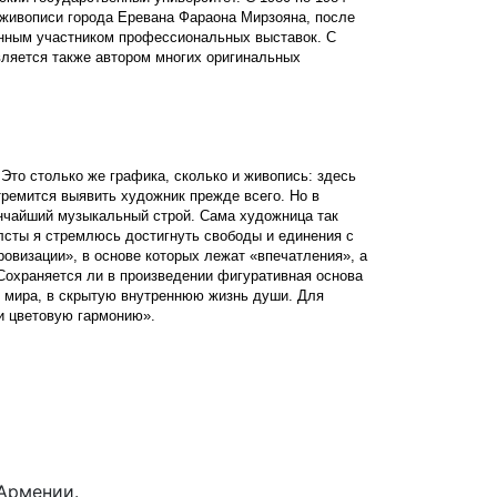
 живописи города Еревана Фараона Мирзояна, после
янным участником профессиональных выставок. С
вляется также автором многих оригинальных
Это столько же графика, сколько и живопись: здесь
тремится выявить художник прежде всего. Но в
нчайший музыкальный строй. Сама художница так
лсты я стремлюсь достигнуть свободы и единения с
ровизации», в основе которых лежат «впечатления», а
Сохраняется ли в произведении фигуративная основа
ы мира, в скрытую внутреннюю жизнь души. Для
и цветовую гармонию».
Армении.