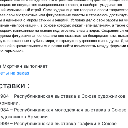
ациях не ощущается эмоционального хаоса, а наоборот угадывается
ший музыкальный строй. Сама художница так говорит о своем творчестве
вая свои абстрактные или фигуративные холсты я стремлюсь достигнут
ы и единения с миром стихий и энергий. Условно делю свои работы на ч
ивные «импровизации», в основе которых лежат «впечатления», а также 
зиции», написанные на основе подготовительных этюдов. Сохраняется л
едении фигуративная основа или оно оказывается беспредметным, пыта
нуть в потаенные глубины мира, в скрытую внутреннюю жизнь души. Для
ленной выразительности мне важно найти взаимосвязь между формами 
ую гармонию».
а Мкртчян выполняет
еты на заказ
тавки :
1984 – Республиканская выставка в Союзе художников
Армении.
1984 – Республиканская молодёжная выставка в Союзе
художников Армении.
1999 – Республиканская выставка графики в Союзе