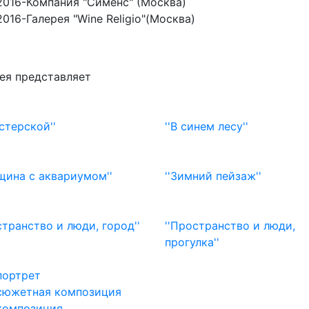
2016-Компания "Сименс" (Москва)
2016-Галерея "Wine Religio"(Москва)
ея представляет
астерской''
''В синем лесу''
щина с аквариумом''
''Зимний пейзаж''
странство и люди, город''
''Пространство и люди,
прогулка''
портрет
сюжетная композиция
композиция