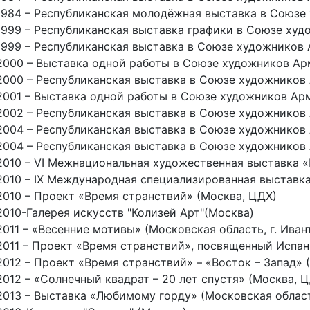
1984 – Республиканская молодёжная выставка в Союзе
1999 – Республиканская выставка графики в Союзе худ
1999 – Республиканская выставка в Союзе художников 
2000 – Выставка одной работы в Союзе художников Ар
2000 – Республиканская выставка в Союзе художников
2001 – Выставка одной работы в Союзе художников Ар
2002 – Республиканская выставка в Союзе художников
2004 – Республиканская выставка в Союзе художников
2004 – Республиканская выставка в Союзе художников
2010 – VI Межнациональная художественная выставка 
2010 – IX Международная специализированная выставк
2010 – Проект «Время странствий» (Москва, ЦДХ)
2010-Галерея искусств "Колизей Арт"(Москва)
2011 – «Весенние мотивы» (Московская область, г. Ива
2011 – Проект «Время странствий», посвященный Испа
2012 – Проект «Время странствий» – «Восток – Запад»
2012 – «Солнечный квадрат – 20 лет спустя» (Москва, 
2013 – Выставка «Любимому горду» (Московская область