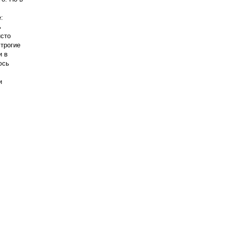
:
ь
исто
строгие
и в
юсь
и