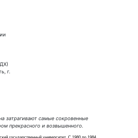
нии
ЦДХ)
, г.
на затрагивают самые сокровенные
ром прекрасного и возвышенного.
ский государственный университет. С 1980 по 1984