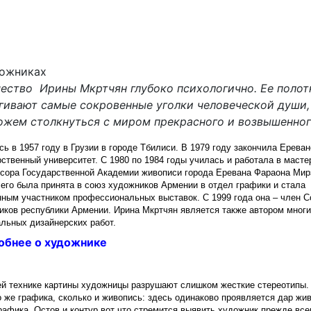
дожниках
ество Ирины Мкртчян глубоко психологично. Ее полот
гивают самые сокровенные уголки человеческой души,
жем столкнуться с миром прекрасного и возвышенног
ь в 1957 году в Грузии в городе Тбилиси. В 1979 году закончила Ереван
ственный университет. С 1980 по 1984 годы училась и работала в масте
сора Государственной Академии живописи города Еревана Фараона Мир
чего была принята в союз художников Армении в отдел графики и стала
нным участником профессиональных выставок. С 1999 года она – член 
иков республики Армении. Ирина Мкртчян является также автором мног
альных дизайнерских работ.
обнее о художнике
ей технике картины художницы разрушают слишком жесткие стереотипы.
о же графика, сколько и живопись: здесь одинаково проявляется дар жи
рафика. Остов и контур вот что стремится выявить художник прежде всег