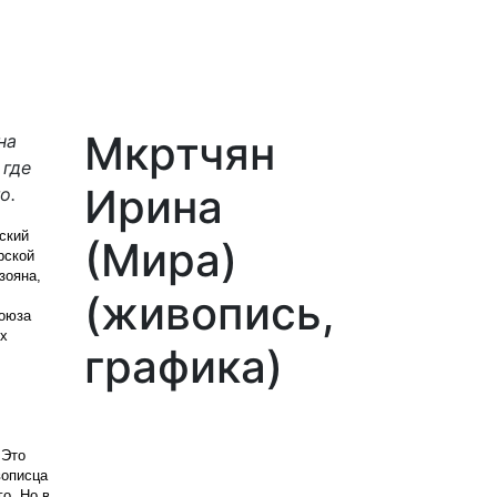
Мкртчян
на
 где
Ирина
о.
ский
(Мира)
рской
зояна,
(живопись,
Союза
их
графика)
 Это
вописца
о. Но в