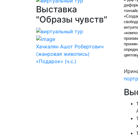
деформ
Выставка
тончай
«Созда
"Образы чувств"
свобод
интуит
«компо
произв
проник
Хачкалян Ашот Робертович
опреде
(жанровая живопись)
цветов
«Подарок» (ч.с.)
Ирин
портр
Выс