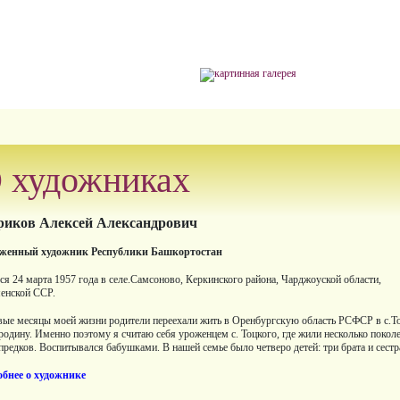
 художниках
риков Алексей Александрович
уженный художник Республики Башкортостан
ся 24 марта 1957 года в селе.Самсоново, Керкинского района, Чарджоуской области,
енской ССР.
вые месяцы моей жизни родители переехали жить в Оренбургскую область РСФСР в с.То
родину. Именно поэтому я считаю себя уроженцем с. Тоцкого, где жили несколько покол
предков. Воспитывался бабушками. В нашей семье было четверо детей: три брата и сестр
бнее о художнике