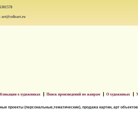
6301578
: art@colisart.ru
бликации о художниках
Поиск произведений по жанрам
О художниках
У
ные проекты (персональные,тематические), продажа картин, арт объектов