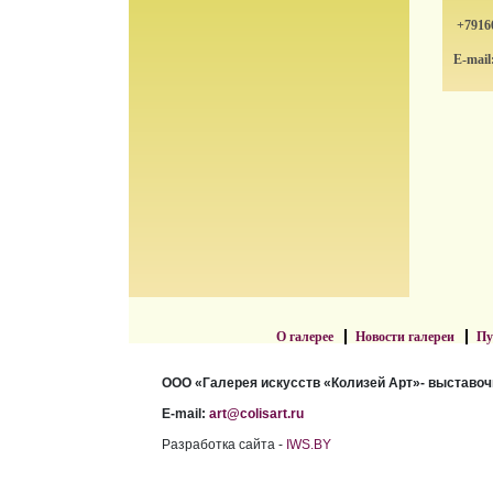
+7916
E-mail
О галерее
Новости галереи
Пу
ООО «Галерея искусств «Колизей Арт»- выставоч
E-mail:
art@colisart.ru
Разработка сайта -
IWS.BY