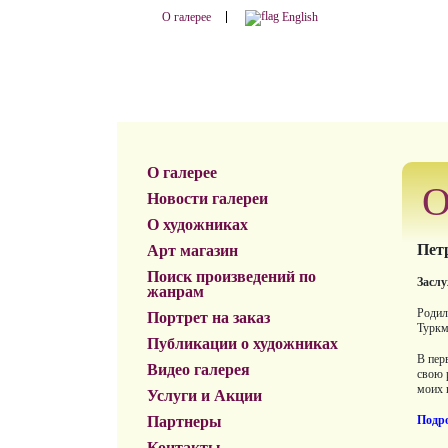
О галерее
English
О галерее
О
Новости галереи
О художниках
Пет
Арт магазин
Поиск произведений по
Засл
жанрам
Родил
Портрет на заказ
Туркм
Публикации о художниках
В пер
Видео галерея
свою 
моих 
Услуги и Акции
Партнеры
Подро
Контакты