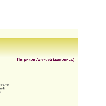
Петриков Алексей (живопись)
цкое на
ений
а.