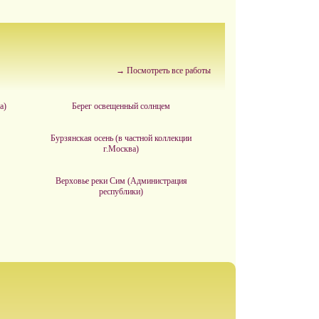
→ Посмотреть все работы
а)
Берег освещенный солнцем
Бурзянская осень (в частной коллекции
г.Москва)
Верховье реки Сим (Администрация
республики)