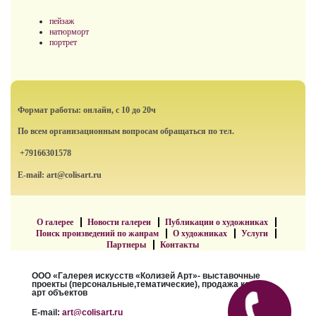
пейзаж
натюрморт
портрет
Формат работы: онлайн, с 10 до 20ч
По всем организационным вопросам обращаться по тел.
+79166301578
E-mail: art@colisart.ru
О галерее
Новости галереи
Публикации о художниках
Поиск произведений по жанрам
О художниках
Услуги
Партнеры
Контакты
ООО «Галерея искусств «Колизей Арт»- выставочные
проекты (персональные,тематические), продажа картин,
арт объектов
E-mail:
art@colisart.ru