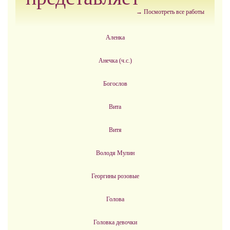
→ Посмотреть все работы
Аленка
Анечка (ч.с.)
Богослов
Вита
Витя
Володя Мулин
Георгины розовые
Голова
Головка девочки