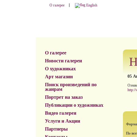
О галерее
English
О галерее
Н
Новости галереи
О художниках
Арт магазин
05 А
Поиск произведений по
Ознак
жанрам
http:/
Портрет на заказ
Публикации о художниках
Видео галерея
Услуги и Акции
Формат
Партнеры
По вс
Контакты