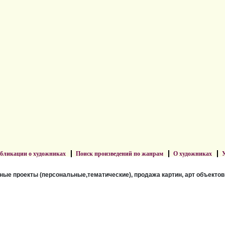
бликации о художниках
Поиск произведений по жанрам
О художниках
У
ные проекты (персональные,тематические), продажа картин, арт объектов