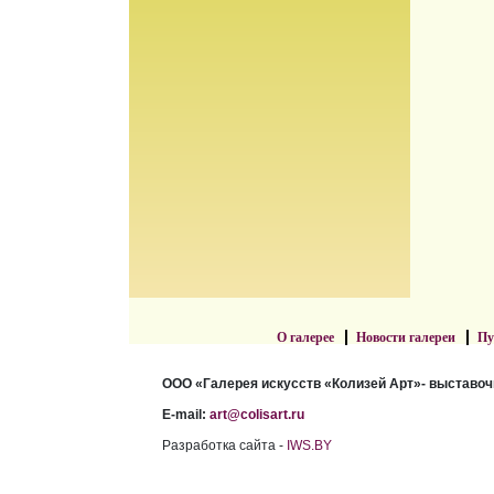
О галерее
Новости галереи
Пу
ООО «Галерея искусств «Колизей Арт»- выставоч
E-mail:
art@colisart.ru
Разработка сайта -
IWS.BY