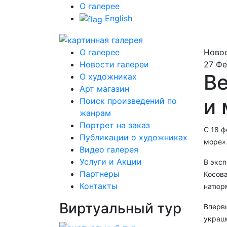
О галерее
English
О галерее
Новос
Новости галереи
27 Фе
Ве
О художниках
Арт магазин
и 
Поиск произведений по
жанрам
Портрет на заказ
С 18 ф
Публикации о художниках
море»
Видео галерея
Услуги и Акции
В экс
Партнеры
Косова
Контакты
натюрм
Виртуальный тур
Вперв
украше