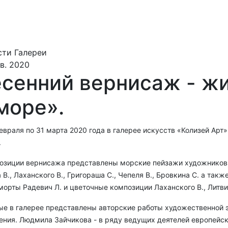
ти Галереи
в. 2020
сенний вернисаж - ж
море».
евраля по 31 марта 2020 года в галерее искусств «Колизей Ар
.
позиции вернисажа представлены морские пейзажи художников,
 В., Лаханского В., Григораша С., Чепеля В., Бровкина С. а та
орты Радевич Л. и цветочные композиции Лаханского В., Литви
ые в галерее представлены авторские работы художественной 
ния. Людмила Зайчикова - в ряду ведущих деятелей европейск