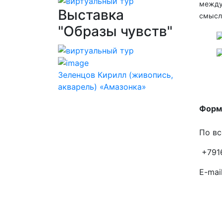
между
Выставка
смысл
"Образы чувств"
Зеленцов Кирилл (живопись,
акварель) «Амазонка»
Форма
По вс
+791
E-mail