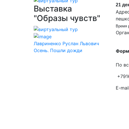
21 де
Выставка
Адрес
"Образы чувств"
пешк
Время р
Орга
Лавриненко Руслан Львович
Осень. Пошли дожди
Форма
По вс
+791
E-mail