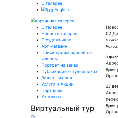
О галерее
English
О галерее
Новос
Новости галереи
02 Де
О художниках
В дека
Арт магазин
Рождес
Поиск произведений по
3 дека
жанрам
Адрес
Портрет на заказ
Время р
Публикации о художниках
Орган
Видео галерея
Услуги и Акции
13 де
Партнеры
Адрес
Контакты
перех
Виртуальный тур
Время р
Орган