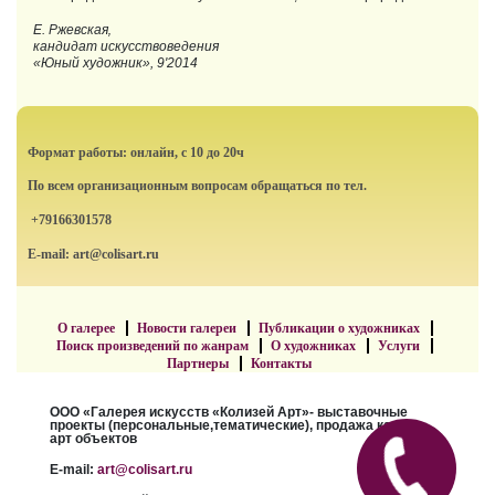
Е. Ржевская‚
кандидат искусствоведения
«Юный художник», 9'2014
Формат работы: онлайн, с 10 до 20ч
По всем организационным вопросам обращаться по тел.
+79166301578
E-mail: art@colisart.ru
О галерее
Новости галереи
Публикации о художниках
Поиск произведений по жанрам
О художниках
Услуги
Партнеры
Контакты
ООО «Галерея искусств «Колизей Арт»- выставочные
проекты (персональные,тематические), продажа картин,
арт объектов
E-mail:
art@colisart.ru