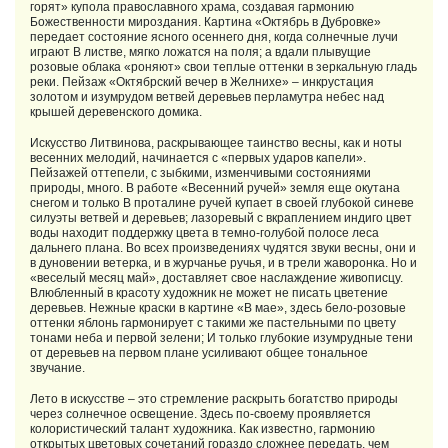
горят» купола православного храма, создавая гармонию
Божественности мироздания. Картина «Октябрь в Дубровке»
передает состояние ясного осеннего дня, когда солнечные лучи
играют B листве, мягко ложатся на поля; а вдали плывущие
розовые облака «роняют» свои теплые оттенки в зеркальную гладь
реки. Пейзаж «Октябрский вечер в Желнихе» – инкрустация
золотом и изумрудом ветвей деревьев перламутра небес над
крышей деревенского домика.
Искусство Литвинова, раскрывающее таинство весны, как и ноты
весенних мелодий, начинается с «первых ударов капели».
Пейзажей оттепели, с зыбкими, изменчивыми состояниями
природы, много. В работе «Весенний ручей» земля еще окутана
снегом и только B проталине ручей купает в своей глубокой синеве
силуэты ветвей и деревьев; лазоревый с вкраплением индиго цвет
воды находит поддержку цвета в темно-голубой полосе леса
дальнего плана. Во всех произведениях чудятся звуки весны, они и
в дуновении ветерка, и в журчанье ручья, и в трели жаворонка. Но и
«веселый месяц май», доставляет свое наслаждение живописцу.
Влюбленный в красоту художник не может не писать цветение
деревьев. Нежные краски в картине «В мае», здесь бело-розовые
оттенки яблонь гармонирует с такими же пастельными по цвету
тонами неба и первой зелени; И только глубокие изумрудные тени
от деревьев на первом плане усиливают общее тональное
звучание.
Лето в искусстве – это стремление раскрыть богатство природы
через солнечное освещение. Здесь по-своему проявляется
колористический талант художника. Как известно, гармонию
открытых цветовых сочетаний гораздо сложнее передать, чем