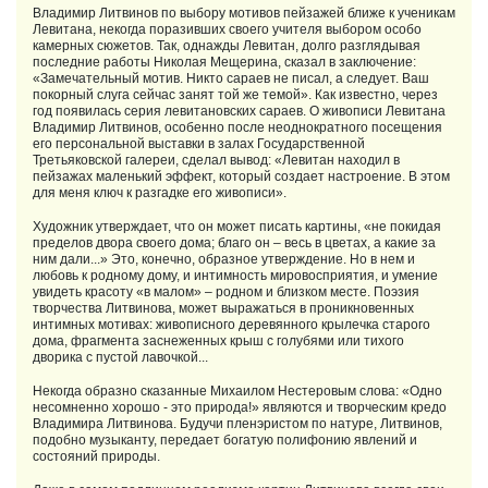
Владимир Литвинов по выбору мотивов пейзажей ближе к ученикам
Левитана, некогда поразивших своего учителя выбором особо
камерных сюжетов. Так, однажды Левитан, долго разглядывая
последние работы Николая Мещерина, сказал в заключение:
«Замечательный мотив. Никто сараев не писал, а следует. Ваш
покорный слуга сейчас занят той же темой». Как известно, через
год появилась серия левитановских сараев. О живописи Левитана
Владимир Литвинов, особенно после неоднократного посещения
его персональной выставки в залах Государственной
Третьяковской галереи, сделал вывод: «Левитан находил в
пейзажах маленький эффект, который создает настроение. В этом
для меня ключ к разгадке его живописи».
Художник утверждает, что он может писать картины, «не покидая
пределов двора своего дома; благо он – весь в цветах, а какие за
ним дали...» Это, конечно, образное утверждение. Но в нем и
любовь к родному дому, и интимность мировосприятия, и умение
увидеть красоту «в малом» – родном и близком месте. Поэзия
творчества Литвинова, может выражаться в проникновенных
интимных мотивах: живописного деревянного крылечка старого
дома, фрагмента заснеженных крыш с голубями или тихого
дворика с пустой лавочкой...
Некогда образно сказанные Михаилом Нестеровым слова: «Одно
несомненно хорошо - это природа!» являются и творческим кредо
Владимира Литвинова. Будучи пленэристом по натуре, Литвинов,
подобно музыканту, передает богатую полифонию явлений и
состояний природы.