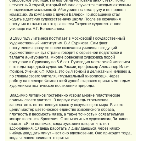
суворовское училище. Но ему была уготована иная стезя. Помог
несчастный случай, который обычно случается с каждым активным
и подвижным мальчишкой. Абитуриент сломал руку и не прошел
комиссию. За компанию с другом Валерой Григоращенко стал
ходить в детскую художественную школу. После ее окончания
поступил в только что открывшееся Тверское художественное
училище им. А.Г. Венецианова.
В 1980 году Литвинов поступает в Московский Государственный
художественный институт им. В.И.Сурикова. Сам факт
поступления сразу же после окончания училища в ведущий
художественный вуз страны говорит о серьезной подготовке и
таланте абитуриента. Многие ровесники художника порой
поступали в Суриковку по 5-6 лет. Руководил мастерской живописи
в те годы народный художник России, профессор Александр Ильич
Фомкин. Ученик К.Ф. Юона, это был тонкий и деликатный человек и,
по словам своего учителя, «музыкальный живописец». Через
работу на пленэре Фомкин всей душой старался привить молодым
художникам поэтическое постижение природы.
Владимир Литвинов постепенно усвоил многие пластические
приемы своего учителя. В первую очередь стремление
запечатлеть естественную красоту окружающего мира. Высоко
ценил мастер цветоносное единство живописного образа,
плотность и весомость мазка, а также точность и осязательную
конкретность изображения. Став маститым художником, Литвинов
скажет: «Я не понимаю, когда художник говорит, что нет
вдохновения. Сядешь работать И диву даешься, через каких-
нибудь двадцать минут – вот оно вдохновение. Оно приходит тогда,
когда человек начинает творить».