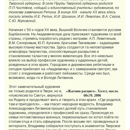
Тверской губернии. В селе Пруды Тверской губернии родился
П.П.Чистяков, «общий и единственный учитель» художников, по
тонкому замечанию Репина. В конце ХIХ - начале ХХ века здесь
писали этюды И.Е. Репин, И.И. Шишкин, И.И. Левитан, В.А. Серов,
С.Ю. Жуковский.
Начиная с 50-х годов ХХ века, Вышний Волочек становится русским
Барбизоном. На Академическую дачу приезжают художники со всей
страны, стремясь поработать рядом с мэтрами: А.П. Левитиным,
В.М. Силоровым, Ю.П. Кугачем, братьями Ткачевыми – задающими
высокую планку мастерства. Здесь создается та неповторимая
атмосфера творчества, способствующая раскрытию и
становлению талантов у многих живописцев. Все это невольно
влияло на выбор профессии художника у одаренных детей,
рожденных в этих краях. Городские и деревенские ребятишки и
сегодня прибегают на «Академичку» и с замиранием смотрят, как
стоят с этюдниками и работают пейзажисты. Среди них был,
возможно, когда-то и Володя Литвинов.
Этот замечательный художник
не только poдился в Твери, но и,
«Жасмин расцвел». Холст, масло.
«поколесив по Свету», вернулся
60х70. 2006
на Родину и продолжает жить и творить в этих краях. «Где родился,
там и пригодился», – как гласит народная мудрость. Владимир
Александрович Литвинов прошел долгий путь становления
художника, определился с профессией не сразу. Происходя из
семьи потомственных военных, первоначально он хотел пойти по
стопам отца и стать офицером. После восьми лет, проведенных в
интернате, Владимир собирался поступать в знаменитое Тверское