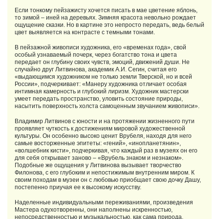
Если тонкому пейзажисту хочется писать в мае цветение яблонь,
то зимой – иней на деревьях. Зимняя красота невольно рождает
ощущение сказки. Но в картине это непросто передать, ведь белый
цвет выявляется на контрасте с темными тонами.
В пейзажной живописи художника, его «временах года», свой
особый узнаваемый почерк, через богатство тона и цвета
передает он глубину своих чувств, эмоций, движений души. Не
случайно друг Литвинова, академик А.И. Сегин‚ считая его
«выдающимся художником не только земли Тверской, но и всей
России», подчеркивает: «Манеру художника отличает особая
интимная камерность и глубокий лиризм. Художник мастерски
умеет передать пространство, уловить состояние природы,
насытить поверхность холста самоценным звучанием живописи».
Владимир Литвинов с юности и на протяжении жизненного пути
проявляет чуткость к достижениям мировой художественной
культуры. Он особенно высоко ценит Врубеля, находя для него
самые восторженные эпитеты: «гений», «инопланетянин»,
«волшебник кисти», подчеркивая, что каждый раз в музеях он его
для себя открывает заново – «Врубель знаком и незнаком».
Подобные же ощущения у Литвинова вызывает творчество
Филонова, с его глубоким и непостижимым внутренним миром. К
своим походам в музеи он с любовью приобщает свою дочку Дашу,
постепенно приучая ее к высокому искусству.
Наделенные индивидуальными переживаниями, произведения
Мастера одухотворенны, они наполнены искренностью,
непосредственностью и музыкальностью, как сама природа.