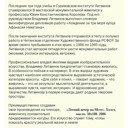
Последние три года учебы в Суриковском институте Литвинов
стажировался B мастерской монументальной живописи у
профессора Юрия Константиновича Королева. Под его
руководством Владимир Литвинов выполнил сложную
многофигурную дипломную работу «Хождение за три моря купца
Афанасия Никитина».
После окончания института Литвинов отправился в Читу и получил
работу в Читинском отделении Художественного фонда РСФСР. За
время своего пребывания в этих краях, с 1986 по 1995 годы,
Литвинов стал автором пятидесяти шести монументальных работ
(мозаики, росписи интерьеров, витражи).
Профессионально владея многими видами изобразительного
искусства, Владимир Литвинов предпочитает станковую живопись,
B особенности пейзаж и натюрморт. В этих жанрах художник
чувствует наиболее непосредственное выражение эстетической
категории красоты. «Для себя я понял, – говорит художник, – что
живопись – это не результат мыслительной деятельности, а
выражение чувств, наития, интуиции». И вдохновение для
творчества Литвинову в первую очередь дают родные тверские
просторы.
Преимущественно создавая
свои произведения на пленэре,
«Летний вечер на Мсте». Холст,
живописец основательно
масло. 50х100. 2006
придерживается натуры. Его искусство служит тому, чтобы
показать красоту реальной жизни и земли.