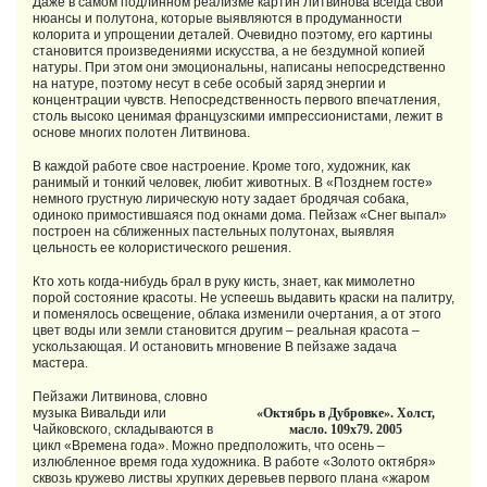
Даже в самом подлинном реализме картин Литвинова всегда свои
нюансы и полутона, которые выявляются в продуманности
колорита и упрощении деталей. Очевидно поэтому, его картины
становится произведениями искусства, а не бездумной копией
натуры. При этом они эмоциональны, написаны непосредственно
на натуре, поэтому несут в себе особый заряд энергии и
концентрации чувств. Непосредственность первого впечатления,
столь высоко ценимая французскими импрессионистами, лежит в
основе многих полотен Литвинова.
В каждой работе свое настроение. Кроме того, художник, как
ранимый и тонкий человек, любит животных. В «Позднем госте»
немного грустную лирическую ноту задает бродячая собака,
одиноко примостившаяся под окнами дома. Пейзаж «Снег выпал»
построен на сближенных пастельных полутонах, выявляя
цельность ее колористического решения.
Кто хоть когда-нибудь брал в руку кисть, знает, как мимолетно
порой состояние красоты. Не успеешь выдавить краски на палитру,
и поменялось освещение, облака изменили очертания, а от этого
цвет воды или земли становится другим – реальная красота –
ускользающая. И остановить мгновение B пейзаже задача
мастера.
Пейзажи Литвинова, словно
музыка Вивальди или
«Октябрь в Дубровке». Холст,
Чайковского, складываются в
масло. 109х79. 2005
цикл «Времена года». Можно предположить, что осень –
излюбленное время года художника. В работе «Золото октября»
сквозь кружево листвы хрупких деревьев первого плана «жаром