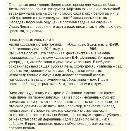
Пленэрные достижения, более характерные для жанра пейзажа,
Литвинов переносит в натюрморт. Картина «Сирень на солнечной
веранде» написана на фоне «старого сада и окон белой дачи». В
ней движение света и воздуха, тонкий запах живых цветов.
Передать подобные ощущения сложная задача, не случайно
Исаак Левитан говорил, что цветы надо писать так, чтобы пахло не
красками, а цветами.
Значительным событием в
жизни художника стало покупка
«Околица». Холст, масло. 40х80.
собственного дома в 2011 году в
2006
Вышнем Boлочке. Эта старинная крестьянская изба некогда
принадлежала народному художнику В.Ф. Шумилову. Литвинов
утверждает, что обстановка дома замечательная. В ней даже
сохранилась настоящая русская печь. Около дома Литвинова – сад
с флоксами, пионами и мальвами. И художник пишет их
непосредственно с натуры или делает составной частью
натюрморта. Ведь для художника, образ мира – дом. И дом
настоящий – под отрытым небом, с крылечком и садом.
Зима дает художнику свои краски. Литвинов наделят это время
года личными переживаниями. Как и в проникновенных русских
романсах о зиме, в картинах появляются не только лиричные, но
глубокие драматичные ноты. Как, например, в пейзаже «Перед
ненастьем». В стремительно наложенных кистью мазках и
оттенках золотого в серых небесах, словно звучит призыв уберечь
от ненастья старый деревянный дом с давно покосившимся
забором. В приглушенных красках «Одинокого дома» разлита
светлая печаль.