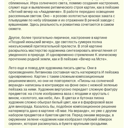
сближенных. Игра солнечного света, помимо создания настроения,
служит еще и выявлению ритмического строя картин, как в пейзаже
«Летний вечер на «Академичке». В работе передано освещение
рассеянным светом. Оно – в розово-золотистых красках заката с
плывущими по небу облаками и их отражении B речной заводи с
кувшинками. Здесь реальность и романтика сочетаются в самом
сюжете.
Другое, более трогательно-лиричное, настроение в картине
«Поздний июньский вечер», где светлость сумерек полна
неизъяснимой притягательной прелести. В этой картине
раскрылось мастерство художника синтезировать впечатления от
увиденного в природе. И одновременно стремление K эпическому
прочтению родной земли, как и B пейзаже «Вечер на Мсте».
Лето еще и повод для художника писать цветы. Они в
произведениях Литвинова составная часть натюрморта И пейзажа
одновременно. Картин с таким сложным композиционным
решением много, но они не повторяются. «Пионы на солнечной
веранде» написаны в контражуре на фоне окон с нежной зеленью
пейзажа за ними. Художник виртуозно передает сложную фактуру
предметов: на столе изображена ваза с ягодами и хрусталь с
вином, «золотого, как небо, Аи». В цветах и бутонах пиона
художник сложно обыграл белый цвет, как и в фарфоровой вазе
для винограда. Казалось бы, подобное композиционное решение
натюрморта дано в картине «В мае. На веранде», но уже с другим
набором предметов и букетом цветов. Перед окнами веранды, в
окружении зелени «художник нам изобразил глубокий обморок
сирени», которая раскинулась в букете крупными гроздьями.