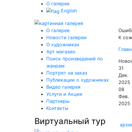
О галерее
English
О галерее
Ошиб
Новости галереи
К сож
О художниках
Главн
Арт магазин
Поиск произведений по
Новос
жанрам
31
Портрет на заказ
Дек.
Публикации о художниках
2025
Видео галерея
08
Услуги и Акции
Фев.
Партнеры
2025
Контакты
Виртуальный тур
архи