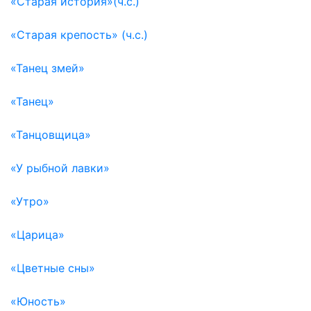
«Старая история»(ч.с.)
«Старая крепость» (ч.с.)
«Танец змей»
«Танец»
«Танцовщица»
«У рыбной лавки»
«Утро»
«Царица»
«Цветные сны»
«Юность»