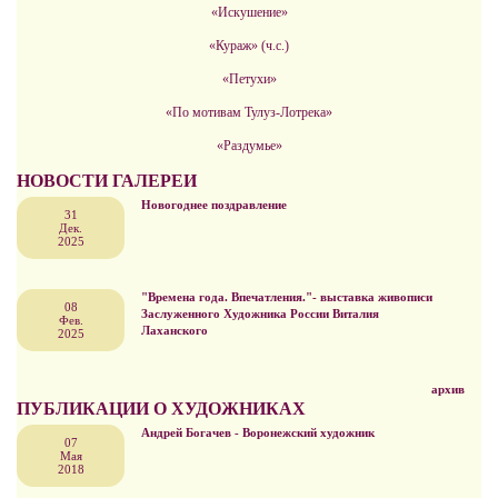
«Искушение»
«Кураж» (ч.с.)
«Петухи»
«По мотивам Тулуз-Лотрека»
«Раздумье»
НОВОСТИ ГАЛЕРЕИ
Новогоднее поздравление
31
Дек.
2025
"Времена года. Впечатления."- выставка живописи
08
Заслуженного Художника России Виталия
Фев.
Лаханского
2025
архив
ПУБЛИКАЦИИ О ХУДОЖНИКАХ
Андрей Богачев - Воронежский художник
07
Мая
2018