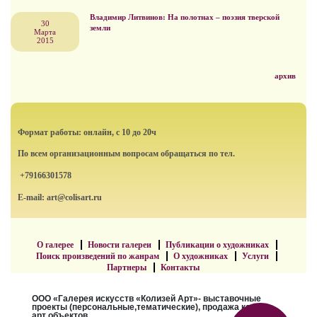
Владимир Литвинов: На полотнах – поэзия тверской
30
земли
Марта
2015
архив
Формат работы: онлайн, с 10 до 20ч
По всем организационным вопросам обращаться по тел.
+79166301578
E-mail: art@colisart.ru
О галерее
Новости галереи
Публикации о художниках
Поиск произведений по жанрам
О художниках
Услуги
Партнеры
Контакты
ООО «Галерея искусств «Колизей Арт»- выставочные
проекты (персональные,тематические), продажа картин,
арт объектов