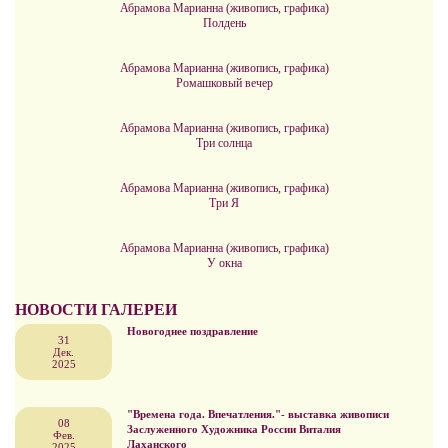
Абрамова Марианна (живопись, графика)
Полдень
Абрамова Марианна (живопись, графика)
Ромашковый вечер
Абрамова Марианна (живопись, графика)
Три солнца
Абрамова Марианна (живопись, графика)
Три Я
Абрамова Марианна (живопись, графика)
У окна
НОВОСТИ ГАЛЕРЕИ
Новогоднее поздравление
31
Дек.
2025
"Времена года. Впечатления."- выставка живописи
08
Заслуженного Художника России Виталия
Фев.
Лаханского
2025