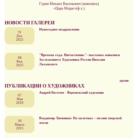
Гурин Михаил Васильевич (живопись)
«Царь Мидас»(ф.х.)
НОВОСТИ ГАЛЕРЕИ
Новогоднее поздравление
31
Дек.
2025
"Времена года. Впечатления."- выставка живописи
08
Заслуженного Художника России Виталия
Фев.
Лаханского
2025
архив
ПУБЛИКАЦИИ О ХУДОЖНИКАХ
Андрей Богачев - Воронежский художник
07
Мая
2018
Владимир Литвинов: На полотнах – поэзия тверской
30
земли
Марта
2015