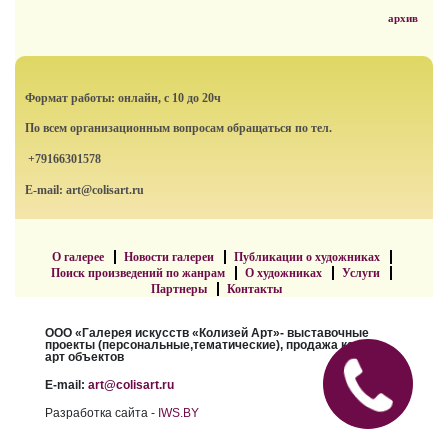
архив
Формат работы: онлайн, с 10 до 20ч
По всем организационным вопросам обращаться по тел.
+79166301578
E-mail: art@colisart.ru
О галерее
Новости галереи
Публикации о художниках
Поиск произведений по жанрам
О художниках
Услуги
Партнеры
Контакты
ООО «Галерея искусств «Колизей Арт»- выставочные
проекты (персональные,тематические), продажа картин,
арт объектов
E-mail:
art@colisart.ru
Разработка сайта -
IWS.BY