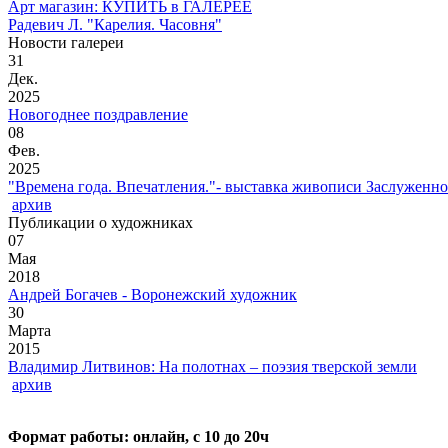
Арт магазин: КУПИТЬ в ГАЛЕРЕЕ
Радевич Л. "Карелия. Часовня"
Новости галереи
31
Дек.
2025
Новогоднее поздравление
08
Фев.
2025
"Времена года. Впечатления."- выставка живописи Заслуженн
архив
Публикации о художниках
07
Мая
2018
Андрей Богачев - Воронежский художник
30
Марта
2015
Владимир Литвинов: На полотнах – поэзия тверской земли
архив
Формат работы: онлайн, с 10 до 20ч