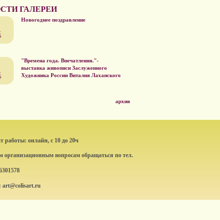
СТИ ГАЛЕРЕИ
Новогоднее поздравление
.
5
"Времена года. Впечатления."-
выставка живописи Заслуженного
.
Художника России Виталия Лаханского
5
архив
 работы: онлайн, с 10 до 20ч
ем организационным вопросам обращаться по тел.
6301578
: art@colisart.ru