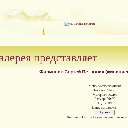
алерея представляет
Филиппов Сергей Петрович (живопись
Жанр: экспрессионизм
Техника: Масло
Материал: Холст
Размер: 80х90
Год: 2009
Цена: договорная
Филиппов Сергей Петрович (живопись) - 