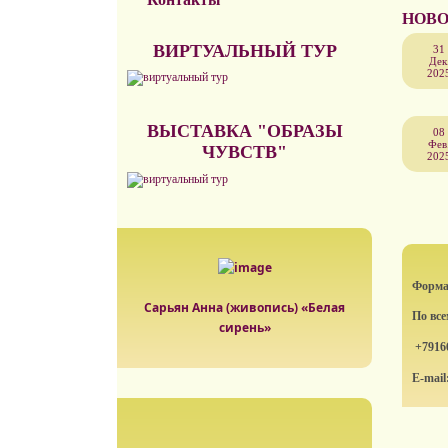
НОВО
ВИРТУАЛЬНЫЙ ТУР
31
Дек
202
ВЫСТАВКА "ОБРАЗЫ
08
Фев
ЧУВСТВ"
202
Формат
Сарьян Анна (живопись) «Белая
По вс
сирень»
+7916
E-mail