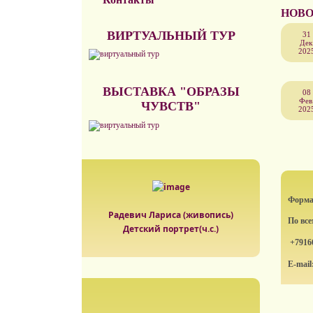
НОВО
ВИРТУАЛЬНЫЙ ТУР
31
Дек
202
ВЫСТАВКА "ОБРАЗЫ
08
Фев
ЧУВСТВ"
202
Формат
Радевич Лариса (живопись)
По вс
Детский портрет(ч.с.)
+7916
E-mail