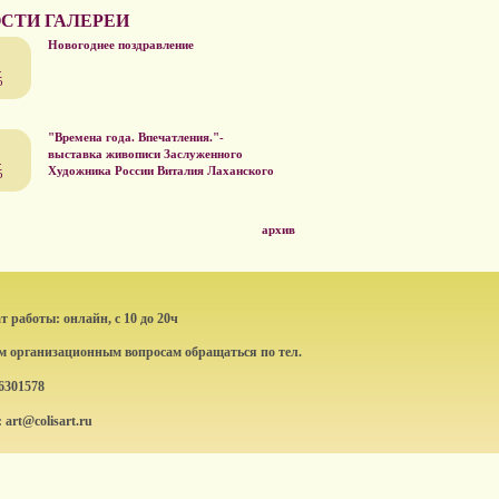
СТИ ГАЛЕРЕИ
Новогоднее поздравление
.
5
"Времена года. Впечатления."-
выставка живописи Заслуженного
.
Художника России Виталия Лаханского
5
архив
 работы: онлайн, с 10 до 20ч
ем организационным вопросам обращаться по тел.
6301578
: art@colisart.ru