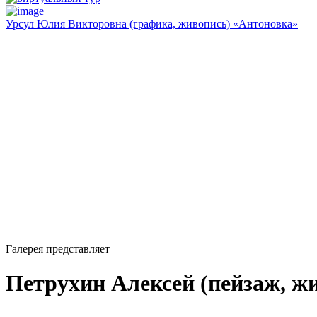
Урсул Юлия Викторовна (графика, живопись) «Антоновка»
Галерея представляет
Петрухин Алексей (пейзаж, ж