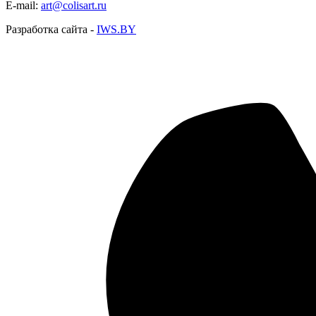
E-mail:
art@colisart.ru
Разработка сайта -
IWS.BY