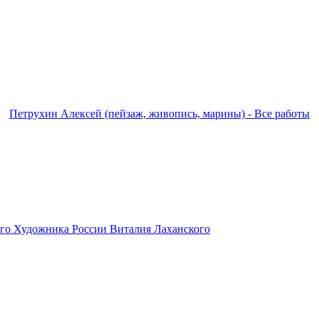
Петрухин Алексей (пейзаж, живопись, марины) - Все работы
ого Художника России Виталия Лаханского