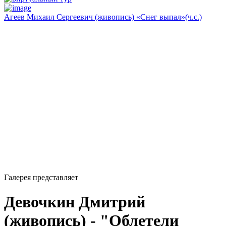
Агеев Михаил Сергеевич (живопись) «Снег выпал»(ч.с.)
Галерея представляет
Девочкин Дмитрий
(живопись) - "Облетели