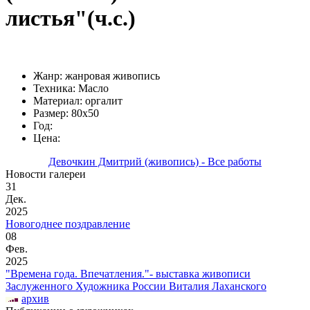
листья"(ч.с.)
Жанр: жанровая живопись
Техника: Масло
Материал: оргалит
Размер: 80х50
Год:
Цена:
Девочкин Дмитрий (живопись) - Все работы
Новости галереи
31
Дек.
2025
Новогоднее поздравление
08
Фев.
2025
"Времена года. Впечатления."- выставка живописи
Заслуженного Художника России Виталия Лаханского
архив