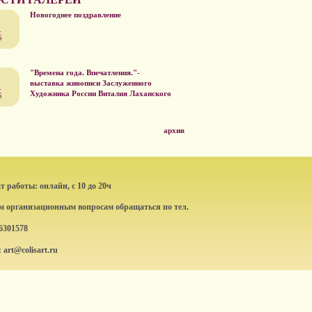
Новогоднее поздравление
.
5
"Времена года. Впечатления."-
выставка живописи Заслуженного
.
Художника России Виталия Лаханского
5
архив
 работы: онлайн, с 10 до 20ч
ем организационным вопросам обращаться по тел.
6301578
: art@colisart.ru