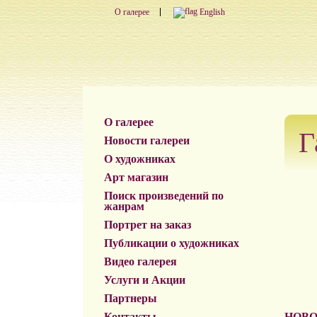
О галерее
English
О галерее
Г
Новости галереи
О художниках
Арт магазин
Поиск произведений по
жанрам
Портрет на заказ
Публикации о художниках
Видео галерея
Услуги и Акции
Партнеры
Контакты
НОВО