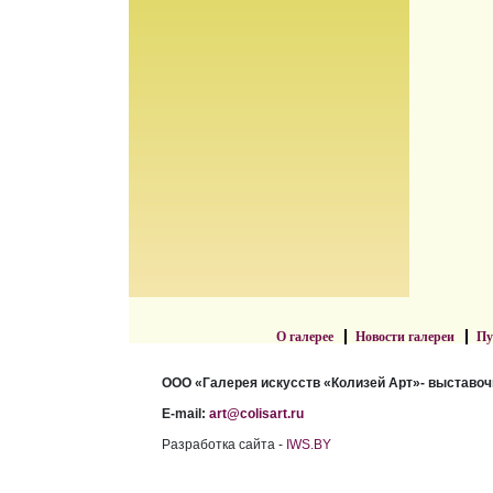
О галерее
Новости галереи
Пу
ООО «Галерея искусств «Колизей Арт»- выставоч
E-mail:
art@colisart.ru
Разработка сайта -
IWS.BY