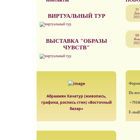
31
Дек
ВИРТУАЛЬНЫЙ ТУР
202
08
Фев
ВЫСТАВКА "ОБРАЗЫ
202
ЧУВСТВ"
Формат
По вс
Абраамян Хачатур (живопись,
графика, роспись стен) «Восточный
+7916
базар»
E-mail