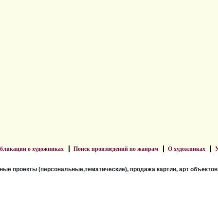
бликации о художниках
Поиск произведений по жанрам
О художниках
У
ные проекты (персональные,тематические), продажа картин, арт объектов