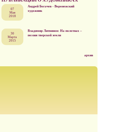
Андрей Богачев - Воронежский
07
художник
Мая
2018
Владимир Литвинов: На полотнах –
30
поэзия тверской земли
Марта
2015
архив