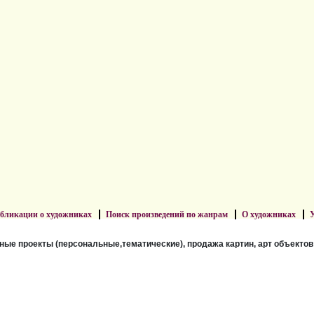
бликации о художниках
Поиск произведений по жанрам
О художниках
У
ные проекты (персональные,тематические), продажа картин, арт объектов