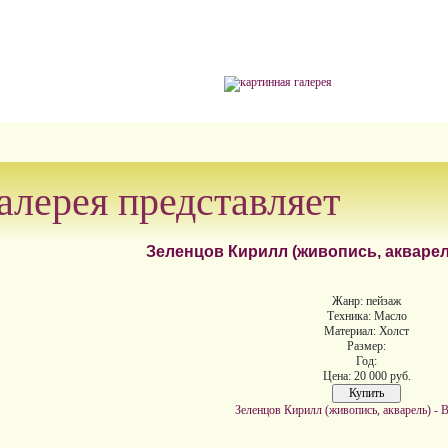
алерея представляет
Зеленцов Кирилл (живопись, акварел
Жанр: пейзаж
Техника: Масло
Материал: Холст
Размер:
Год:
Цена: 20 000 руб.
Зеленцов Кирилл (живопись, акварель) - 