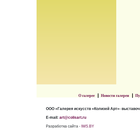
О галерее
Новости галереи
Пу
ООО «Галерея искусств «Колизей Арт»- выставоч
E-mail:
art@colisart.ru
Разработка сайта -
IWS.BY