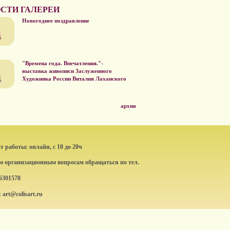
СТИ ГАЛЕРЕИ
Новогоднее поздравление
.
5
"Времена года. Впечатления."-
выставка живописи Заслуженного
.
Художника России Виталия Лаханского
5
архив
 работы: онлайн, с 10 до 20ч
ем организационным вопросам обращаться по тел.
6301578
: art@colisart.ru