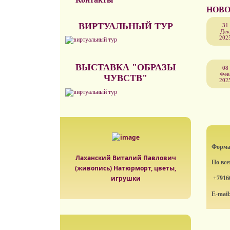
НОВО
ВИРТУАЛЬНЫЙ ТУР
31
Дек
202
ВЫСТАВКА "ОБРАЗЫ
08
Фев
ЧУВСТВ"
202
Формат
Лаханский Виталий Павлович
По вс
(живопись) Натюрморт, цветы,
игрушки
+7916
E-mail