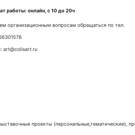
т работы: онлайн, с 10 до 20ч
ем организационным вопросам обращаться по тел.
66301578
: art@colisart.ru
выставочные проекты (персональные,тематические), пр