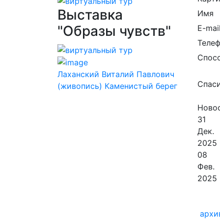
Выставка
Имя
"Образы чувств"
E-mai
Теле
Спос
Лаханский Виталий Павлович
Спаси
(живопись) Каменистый берег
Новос
31
Дек.
2025
08
Фев.
2025
архи