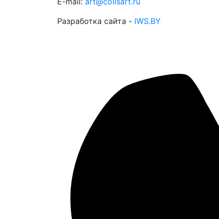
E-mail:
art@colisart.ru
Разработка сайта -
IWS.BY