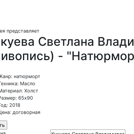
ея представляет
куева Светлана Влад
ивопись) - "Натюрмор
Жанр: натюрморт
Техника: Масло
Материал: Холст
Размер: 65х90
Год: 2018
Цена: договорная
ина