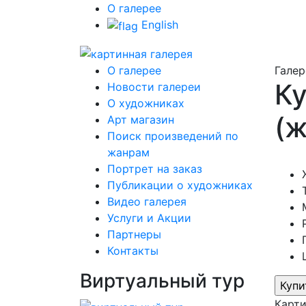
О галерее
English
О галерее
Галер
Ку
Новости галереи
О художниках
(ж
Арт магазин
Поиск произведений по
жанрам
Портрет на заказ
Публикации о художниках
Видео галерея
Услуги и Акции
Партнеры
Контакты
Виртуальный тур
Карт