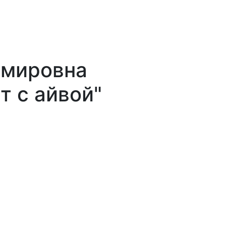
имировна
т с айвой"