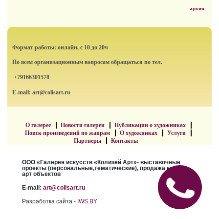
архив
Формат работы: онлайн, с 10 до 20ч
По всем организационным вопросам обращаться по тел.
+79166301578
E-mail: art@colisart.ru
О галерее
Новости галереи
Публикации о художниках
Поиск произведений по жанрам
О художниках
Услуги
Партнеры
Контакты
ООО «Галерея искусств «Колизей Арт»- выставочные
проекты (персональные,тематические), продажа картин,
арт объектов
E-mail:
art@colisart.ru
Разработка сайта -
IWS.BY