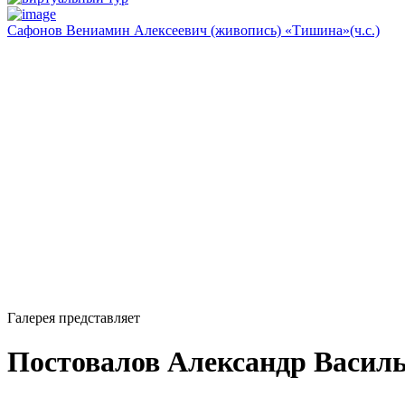
Сафонов Вениамин Алексеевич (живопись) «Тишина»(ч.с.)
Галерея представляет
Постовалов Александр Василь