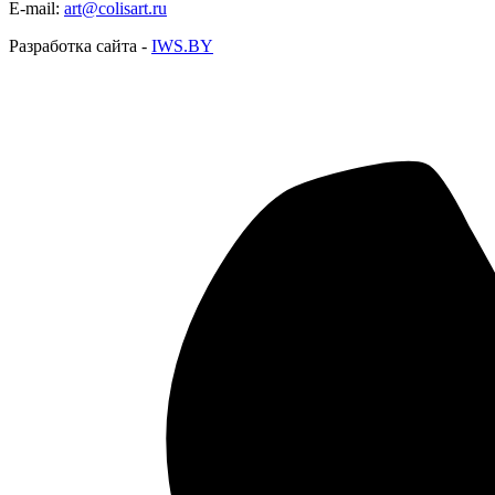
E-mail:
art@colisart.ru
Разработка сайта -
IWS.BY