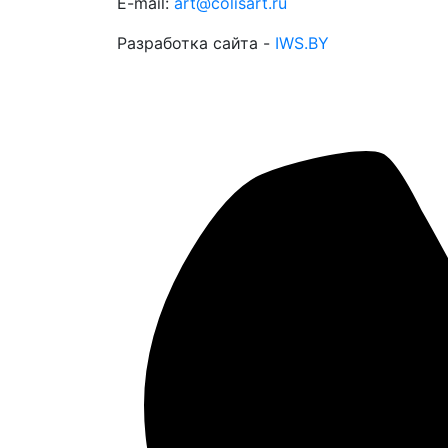
E-mail:
art@colisart.ru
Разработка сайта -
IWS.BY