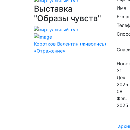
Выставка
Имя
"Образы чувств"
E-mai
Теле
Спос
Коротков Валентин (живопись)
Спаси
«Отражение»
Новос
31
Дек.
2025
08
Фев.
2025
архи