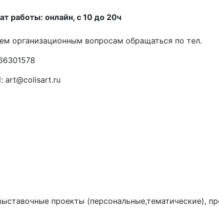
т работы: онлайн, с 10 до 20ч
ем организационным вопросам обращаться по тел.
66301578
: art@colisart.ru
выставочные проекты (персональные,тематические), пр