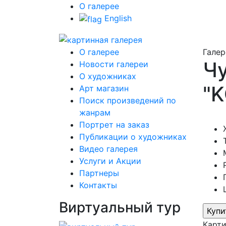
О галерее
English
О галерее
Галер
Ч
Новости галереи
О художниках
"
Арт магазин
Поиск произведений по
жанрам
Портрет на заказ
Публикации о художниках
Видео галерея
Услуги и Акции
Партнеры
Контакты
Виртуальный тур
Карт