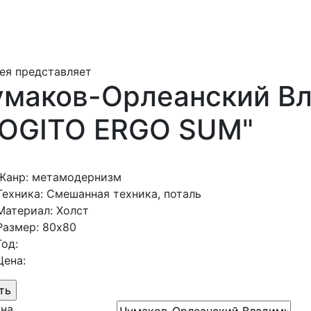
ея представляет
умаков-Орлеанский Вл
KOGITO ERGO SUM"
Жанр: метамодернизм
Техника: Смешанная техника, поталь
Материал: Холст
Размер: 80х80
Год:
Цена:
ина