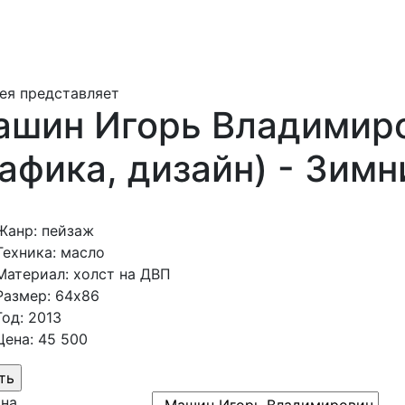
ея представляет
ашин Игорь Владимиро
афика, дизайн) - Зимн
Жанр: пейзаж
Техника: масло
Материал: холст на ДВП
Размер: 64х86
Год: 2013
Цена: 45 500
ина