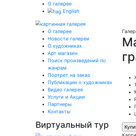
О галерее
English
О галерее
Галер
М
Новости галереи
О художниках
гр
Арт магазин
Поиск произведений по
жанрам
Портрет на заказ
Публикации о художниках
Видео галерея
Услуги и Акции
Партнеры
Контакты
Виртуальный тур
Карт