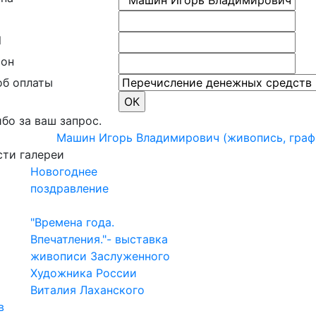
l
фон
об оплаты
бо за ваш запрос.
Машин Игорь Владимирович (живопись, графи
ти галереи
Новогоднее
поздравление
"Времена года.
Впечатления."- выставка
живописи Заслуженного
Художника России
Виталия Лаханского
в