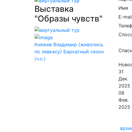
Выставка
Имя
"Образы чувств"
E-mai
Теле
Спос
Княжев Владимир (живопись
Спаси
по левкасу) Бархатный сезон
(ч.с.)
Новос
31
Дек.
2025
08
Фев.
2025
архи