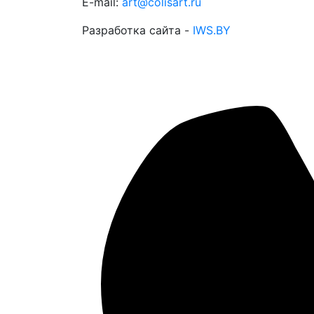
E-mail:
art@colisart.ru
Разработка сайта -
IWS.BY