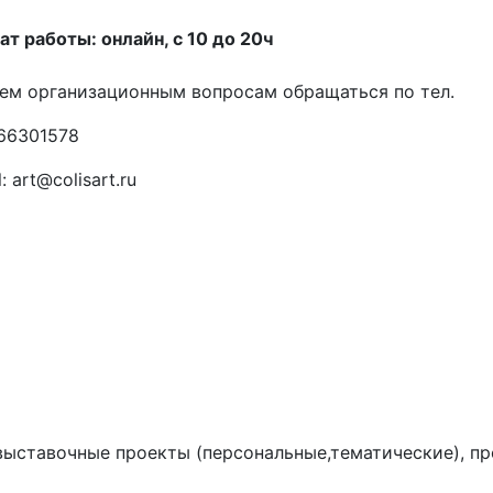
т работы: онлайн, с 10 до 20ч
ем организационным вопросам обращаться по тел.
66301578
: art@colisart.ru
выставочные проекты (персональные,тематические), пр