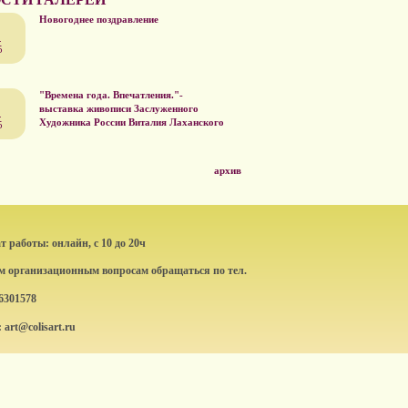
Новогоднее поздравление
.
5
"Времена года. Впечатления."-
выставка живописи Заслуженного
.
Художника России Виталия Лаханского
5
архив
 работы: онлайн, с 10 до 20ч
ем организационным вопросам обращаться по тел.
6301578
: art@colisart.ru