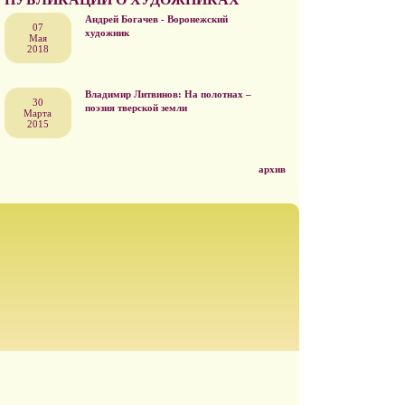
Андрей Богачев - Воронежский
07
художник
Мая
2018
Владимир Литвинов: На полотнах –
30
поэзия тверской земли
Марта
2015
архив