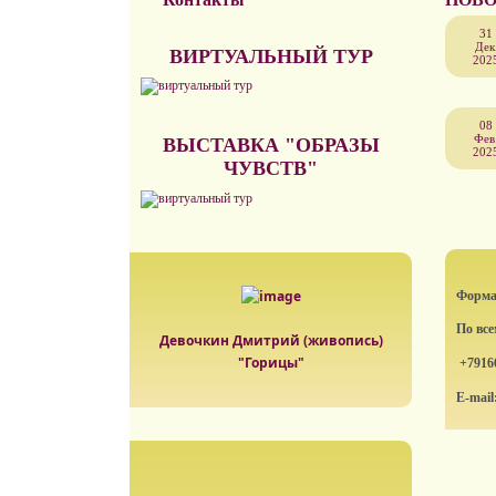
31
Дек
ВИРТУАЛЬНЫЙ ТУР
202
08
Фев
ВЫСТАВКА "ОБРАЗЫ
202
ЧУВСТВ"
Формат
По вс
Девочкин Дмитрий (живопись)
"Горицы"
+7916
E-mail