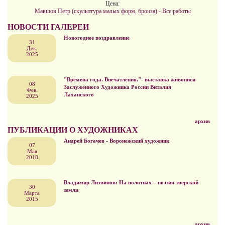
Цена:
Мавшов Петр (скульптура малых форм, бронза) - Все работы
НОВОСТИ ГАЛЕРЕИ
Новогоднее поздравление
31
Дек.
2025
"Времена года. Впечатления."- выставка живописи
08
Заслуженного Художника России Виталия
Фев.
Лаханского
2025
архив
ПУБЛИКАЦИИ О ХУДОЖНИКАХ
Андрей Богачев - Воронежский художник
07
Мая
2018
Владимир Литвинов: На полотнах – поэзия тверской
30
земли
Марта
2015
архив