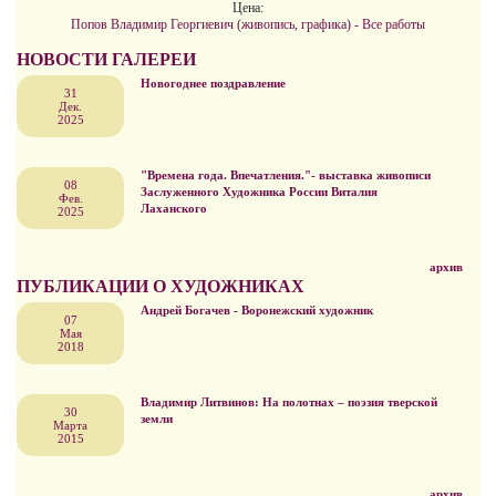
Цена:
Попов Владимир Георгиевич (живопись, графика) - Все работы
НОВОСТИ ГАЛЕРЕИ
Новогоднее поздравление
31
Дек.
2025
"Времена года. Впечатления."- выставка живописи
08
Заслуженного Художника России Виталия
Фев.
Лаханского
2025
архив
ПУБЛИКАЦИИ О ХУДОЖНИКАХ
Андрей Богачев - Воронежский художник
07
Мая
2018
Владимир Литвинов: На полотнах – поэзия тверской
30
земли
Марта
2015
архив