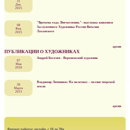
31
Дек.
2025
"Времена года. Впечатления."- выставка живописи
08
Заслуженного Художника России Виталия
Фев.
Лаханского
2025
архив
ПУБЛИКАЦИИ О ХУДОЖНИКАХ
Андрей Богачев - Воронежский художник
07
Мая
2018
Владимир Литвинов: На полотнах – поэзия тверской
30
земли
Марта
2015
архив
Формат работы: онлайн, с 10 до 20ч