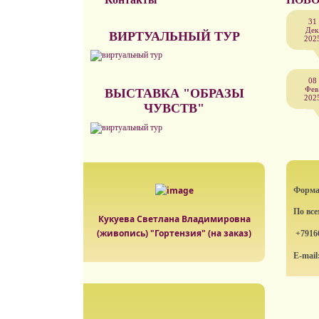
31
Дек
ВИРТУАЛЬНЫЙ ТУР
202
08
Фев
ВЫСТАВКА "ОБРАЗЫ
202
ЧУВСТВ"
Формат
По вс
Кукуева Светлана Владимировна
(живопись) "Гортензия" (на заказ)
+7916
E-mail