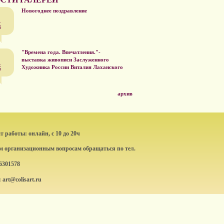
Новогоднее поздравление
.
5
"Времена года. Впечатления."-
выставка живописи Заслуженного
.
Художника России Виталия Лаханского
5
архив
 работы: онлайн, с 10 до 20ч
ем организационным вопросам обращаться по тел.
6301578
: art@colisart.ru