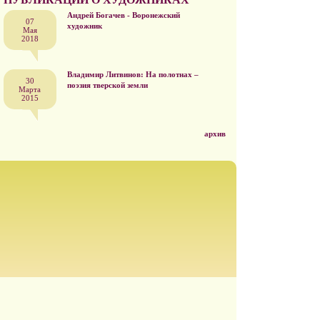
Андрей Богачев - Воронежский
07
художник
Мая
2018
Владимир Литвинов: На полотнах –
30
поэзия тверской земли
Марта
2015
архив