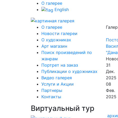
О галерее
English
О галерее
Галер
Новости галереи
О художниках
Пост
Арт магазин
Васил
Поиск произведений по
"Дана
жанрам
Новос
Портрет на заказ
31
Публикации о художниках
Дек.
Видео галерея
2025
Услуги и Акции
08
Партнеры
Фев.
Контакты
2025
Виртуальный тур
архи