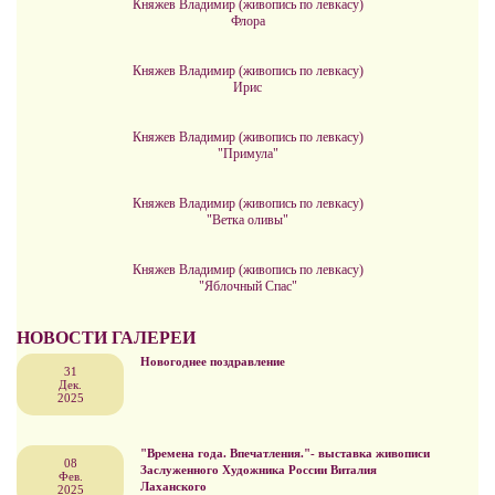
Княжев Владимир (живопись по левкасу)
Флора
Княжев Владимир (живопись по левкасу)
Ирис
Княжев Владимир (живопись по левкасу)
"Примула"
Княжев Владимир (живопись по левкасу)
"Ветка оливы"
Княжев Владимир (живопись по левкасу)
"Яблочный Спас"
НОВОСТИ ГАЛЕРЕИ
Новогоднее поздравление
31
Дек.
2025
"Времена года. Впечатления."- выставка живописи
08
Заслуженного Художника России Виталия
Фев.
Лаханского
2025